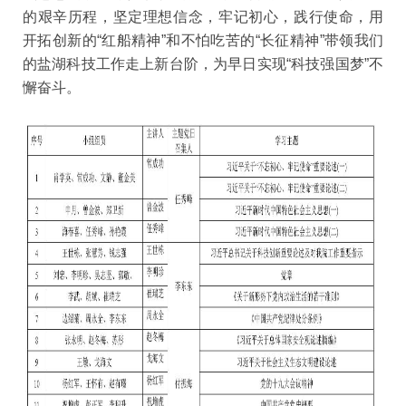
的艰辛历程，坚定理想信念，牢记初心，践行使命，用
开
拓创新的
“
红船精神
”
和不怕吃苦的
“
长征精神
”
带领我们
的盐湖
科技工作走上新台阶，为早日实
现
“
科技强国梦
”
不
懈奋斗
。