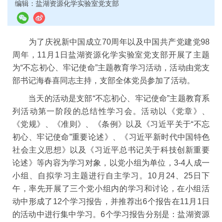
编辑：盐湖资源化学实验室党支部
为了庆祝新中国成立
70
周年以及中国共产党建党
98
周年，
11
月
1
日盐湖资源化学实验室党支部开展了主题
为
“
不忘初心、牢记使命
”
主
题教育学习活动，活动由党支
部书记海春喜同志主持，支部全体党员参加了活动。
当天的活动是支部
“
不忘初心、牢记使命
”
主题
教育系
列活动第一阶段的总结性学习会。活动以《党章》、
《党规》、《准则》、《条例》以及《习近平关于
“
不忘
初心、牢记使命
”
重要论述》、《习近平新时代中国特色
社会主义思想》以及《
习近平总书记关于科技创新重要
论述
》等内容为学习对象，以党小组为单位，
3-4
人成一
小组、自拟学习主题进行自主学习。
10
月
24
、
25
日下
午，率先开展了三个党小组内的学习和讨论，在小组活
动中形成了
12
个学习报告，并推荐出
6
个报告在
11
月
1
日
的活动中进行集中学习。
6
个学习报告分别是：
盐湖资源