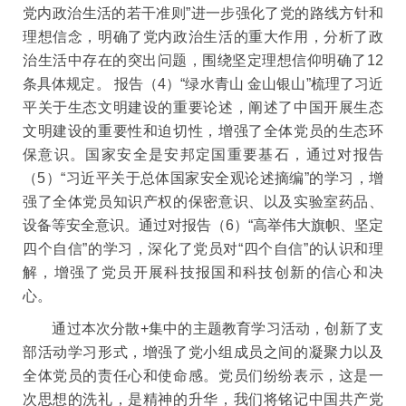
党内政治生活的若干准则
”
进一步强化了党的路线方针和
理想信念，明确
了党内政治生活的重大作用，分析了政
治生活中存在的突出问题，围绕坚定理想信仰明确了
12
条具体规定。
报告（
4
）
“
绿水青山 金山银山
”
梳
理了习近
平关于生态文明建设的重要论述，阐述了中国开展生态
文明建设的重要性和迫切性，增强了全体党员的生态环
保意识。国家安全是安邦定国重要基石，通过对报告
（
5
）
“
习近平关于总体国家安全观论述摘编
”
的学习
，增
强了全体党员知识产权的保密意识、以及实验室药品、
设备等安全意识。通过对报告（
6
）
“
高举伟大旗帜、坚定
四个自信
”
的学习，深化了党员对“四个自信”的认识和理
解，增强了党员开展科技报国和科技创新的信心和决
心。
通过本次分散
+
集中的主题教育学习活动，创新了支
部活动学习形式，增强了党小组成员之间的凝聚力以及
全体党员的责任心和使命感。党员们纷纷表示，这是一
次思想的洗礼，是精神的升华，我们将铭记中国共产党