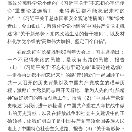
高效分离科学党小组的
“
《习近平关于
“
不忘初心牢记使
命
”
重要论述选编》—走得再远都不能忘记来时的
路
”
、
“
《习近平关于总体国家安全观论述摘编》
”
和
“
绿水
青山，金山银山
”
，溶液化学党小组的
“
中国共产党党史概
述
”
和
“
关于新形势下党内政治生活的若干准则
”
，以及材
料化学党小组的
“
高举伟大旗帜、坚定四个自信
”
。
在纪念红军长征胜利
80
周年大会上，习主席指出：
一个不记得来路的民族，是没有出路的民族。报告
（
1
）
“
《习近平关于
“
不忘初心牢记使命
”
重要论述选编》
—走得再远都不能忘记来时的路
”
带
领我们一起回顾了中
共一大召开的历史背景以及中国共产党成立的艰辛历
程，激励广大党员同志用开天辟地、敢为人先的
“
红船精
神
”
做
好我们的科技创新工作。报告（
2
）
“
中国共产党党
史概述
”
为我们进一步梳理了中国共产党在八年抗战中做
出的历史贡献，以及在解放战争和社会主义建设中的正
确领导，让我们明白了是中国共产党带领全
国各族人民
走上了中国特色社会主义道路。报告（
3
）
“
关于新形势下