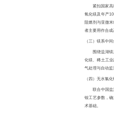
紧扣国家高
氧化镁及年产1
阻燃剂与亚微米
者主要用作合成
（三）镁系中间
围绕盐湖镁
化镁、稀土工业
气处理与自动监
（四）无水氯化
联合中国盐
铵工艺参数，确
术基础。