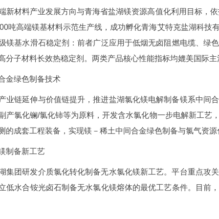
端新材料产业发展方向与青海省盐湖镁资源高值化利用目标，依托
000吨高端镁基材料示范生产线，成功孵化青海艾特克盐湖科技
级镁基水滑石稳定剂：前者广泛应用于低烟无卤阻燃电缆、绿
高分子材料长效热稳定剂。两类产品核心性能指标均媲美国际主
合金绿色制备技术
产业链延伸与价值链提升，推进盐湖氯化镁电解制备镁系中间
副产氯化镧/氯化铈等为原料，开发含水氯化物一步电解新工艺
测的成套工程装备，实现镁－稀土中间合金绿色制备与氯气资源
镁制备新工艺
湖集团研发介质氯化转化制备无水氯化镁新工艺。平台重点攻
立低水合铵光卤石制备无水氯化镁熔体的最优工艺条件。目前