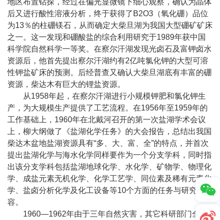
地区布置钻探，经过在偏光显微镜下细心观察，确认为晶体
后又进行酸性溶液分析，终于获得了
B2O3
（氧化硼）品位
为
13
％的柱硼镁石，从而确定大柴旦湖为我国大型硼矿矿床
之一。这一发现和硼酸盐的综合利用研究于
1989
年获中国
科学院自然科学一等奖。在察尔汗湖发现光卤石及富钾卤水
资源后，他首先提出察尔汗湖约有
2
亿吨氯化钾的大型可溶
性钾盐矿床的预测。后经普查又确认大柴旦湖底有丰富的硼
资源，柴达木有巨大的锂盐资源。
从
1958
年起，在察尔汗湖进行小规模钾肥和氯化钾生
产，为大规模生产提供了工艺流程。在
1956
年至
1959
年的
工作基础上，
1960
年在北戴河召开的第一次盐湖学术会议
上，柳大纲做了《盐湖化学任务》的大会报告，总结出我国
柴达木盆地盐湖资源具有“多、大、富、全”的特点，并首次
提出盐湖化学与海水化学同样要作为一个分支学科，同时指
出该分支学科包括盐湖地球化学、水化学、矿物学、物理化
学、成盐元素无机化学、化学工艺学、同位素及稀有元素化
学、盐卤分析化学及化工设备等
10
个方面的任务与研究内
容。
1960
—
1962
年由于三年自然灾害，其它科研部门全部