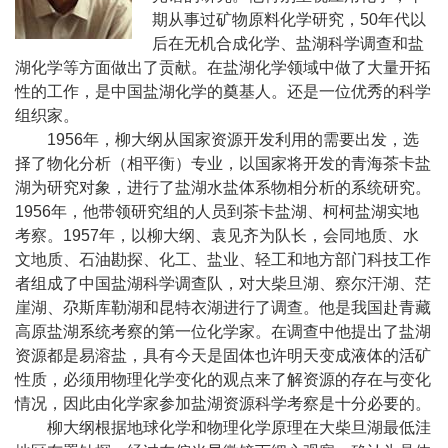
期从事过矿物原料化学研究，
50
年代以
后在无机合成化学、盐湖科学调查和盐
湖化学等方面做出了贡献。在盐湖化学领域中做了大量开拓
性的工作，是中国盐湖化学的奠基人。还是一位优秀的科学
组织家。
1956
年，柳大纲从国家资源开发利用的需要出发，选
择了物化分析（相平衡）专业，以国家将开发的青海茶卡盐
湖为研究对象，进行了盐湖水盐体系物相分析的系统研究。
1956
年，他带领研究组的人员到茶卡盐湖、柯柯盐湖实地
考察。
1957
年，以柳大纲、袁见齐为队长，会同地质、水
文地质、石油勘探、化工、盐业、轻工和地方部门科技工作
者组成了中国盐湖科学调查队，对大柴旦湖、察尔汗湖、茫
崖湖、尕斯库勒湖和昆特衣湖进行了调查。他是我国赴青藏
高原盐湖系统考察的第一位化学家。在调查中他提出了盐湖
资源都是易溶盐，具有今天是固体也许明天变成液体的活矿
性质，必须用物理化学变化的观点来了解资源的存在与变化
情况，因此由化学家参加盐湖资源科学考察是十分必要的。
柳大纲根据地球化学和物理化学原理在大柴旦湖最低洼