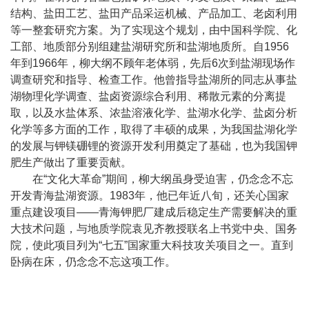
结构、盐田工艺、盐田产品采运机械、产品加工、老卤利用
等一整套研究方案。为了实现这个规划，由中国科学院、化
工部、地质部分别组建盐湖研究所和盐湖地质所。自
1956
年到
1966
年，柳大纲不顾年老体弱，先后
6
次到盐湖现场作
调查研究和指导、检查工作。他曾指导盐湖所的同志从事盐
湖物理化学调查、盐卤资源综合利用、稀散元素的分离提
取，以及水盐体系、浓盐溶液化学、盐湖水化学、盐卤分析
化学等多方面的工作，取得了丰硕的成果，为我国盐湖化学
的发展与钾镁硼锂的资源开发利用奠定了基础，也为我国钾
肥生产做出了重要贡献。
在“文化大革命”期间，柳大纲虽身受迫害，仍念念不忘
开发青海盐湖资源。
1983
年，他已年近八旬，还关心国家
重点建设项目——青海钾肥厂建成后稳定生产需要解决的重
大技术问题，与地质学院袁见齐教授联名上书党中央、国务
院，使此项目列为“七五”国家重大科技攻关项目之一。直到
卧病在床，仍念念不忘这项工作。