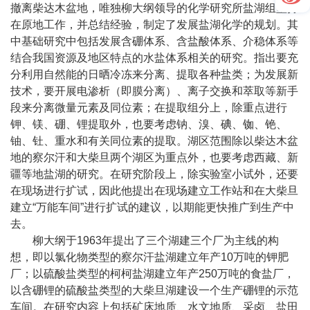
撤离柴达木盆地，唯独柳大纲领导的化学研究所盐湖组坚持
在原地工作，并总结经验，制定了发展盐湖化学的规划。其
中基础研究中包括发展含硼体系、含盐酸体系、介稳体系等
结合我国资源及地区特点的水盐体系相关的研究。指出要充
分利用自然能的日晒冷冻来分离、提取各种盐类；为发展新
技术，要开展电渗析（即膜分离）、离子交换和萃取等新手
段来分离微量元素及同位素；在提取组分上，除重点进行
钾、镁、硼、锂提取外，也要考虑钠、溴、碘、铷、铯、
铀、钍、重水和有关同位素的提取。湖区范围除以柴达木盆
地的察尔汗和大柴旦两个湖区为重点外，也要考虑西藏、新
疆等地盐湖的研究。在研究阶段上，除实验室小试外，还要
在现场进行扩试，因此他提出在现场建立工作站和在大柴旦
建立“万能车间”进行扩试的建议，以期能更快推广到生产中
去。
柳大纲于
1963
年提出了三个湖建三个厂为主线的构
想，即以氯化物类型的察尔汗盐湖建立年产
10
万吨的钾肥
厂；以硫酸盐类型的柯柯盐湖建立年产
250
万吨的食盐厂，
以含硼锂的硫酸盐类型的大柴旦湖建设一个生产硼锂的示范
车间。在研究内容上包括矿床地质、水文地质、采卤、盐田