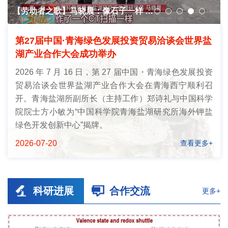
【劳动者之歌】马晓晨：像石子一样 扎
根戈壁盐滩丨新闻联播
第27届中国·青海绿色发展投资贸易洽谈会世界盐
湖产业合作大会成功举办
2026 年 7 月 16 日，第 27 届中国・青海绿色发展投资
贸易洽谈会世界盐湖产业合作大会在青海西宁顺利召
开。青海盐湖所副所长（主持工作）郑诗礼与中国科学
院院士方小敏为“中国科学院青海盐湖研究所海外钾盐
绿色开发创新中心”揭牌。
2026-07-20
查看更多+
科研进展
合作交流
更多+