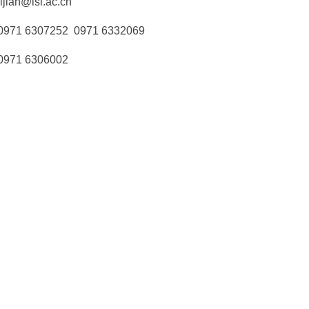
ian
@isl.ac.cn
6307252 0971 6332069
 6306002