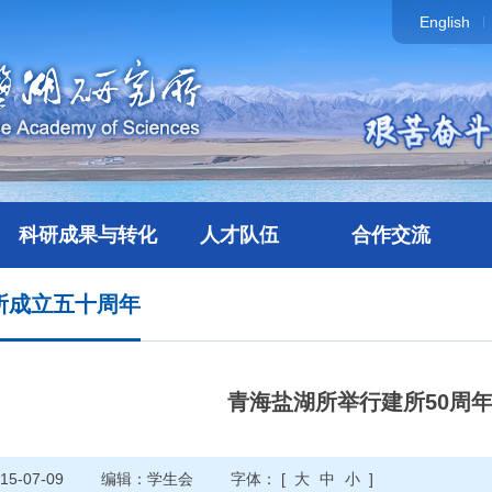
English
科研成果与转化
人才队伍
合作交流
所成立五十周年
青海盐湖所举行建所50周
5-07-09
编辑：学生会
字体： [
大
中
小
]