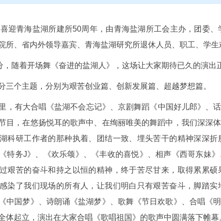
为喜迎青海盐湖所建所
50
周年，由青海盐湖所工会主办，团委、
院所、省内外领导嘉宾、青海盐湖研究所退休人员、职工、学生
分，随着开场舞《奋进的盐湖人》，这场让大家期待已久的演出
三个主题，分别为艰苦创业篇、创新发展篇、超越梦想篇。
，有大合唱《盐湖不会忘记》、京剧舞蹈《中国好儿郎》、话
节目，在悠扬悦耳的歌声中、在绚丽唯美的舞蹈中，我们深深
湖科研工作者的那种执着、团结一致、埋头苦干的精神深深折
《特务
J
》、《欢乐颂》、《丰收的喜悦》、相声《西哥东妹》
过艰苦的奋斗和持之以恒的精神，终于苦尽甘来，取得累累硕
感染了我们现场的所有人，让我们明白只有艰苦奋斗，脚踏实
《中国梦》、诗朗诵《盐湖梦》、歌舞《节日欢歌》、合唱《
全体起立，演出在大家合唱《歌唱祖国》的歌声中圆满落下帷幕