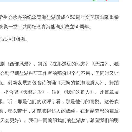
学生会承办的纪念青海盐湖所成立
50
周年文艺演出隆重举
欢聚一堂，共同纪念青海盐湖所成立
50
周年。
正式拉开帷幕。
剧《西部风景》、舞蹈《在那遥远的地方》《天路》、独
体会到早期盐湖科研工作者的那份艰辛与不易，但同时又让
服。创新发展篇包含诗朗诵《无悔的盐湖地质人》、舞蹈
、小合唱《天籁之爱》、话剧《我们这群人》。此篇章展
果。听，那是他们的欢呼；看，那是他们的喜悦。这份欢
地，埋头苦干，才能取得骄人的成绩。在超越梦想的篇章
明天会更好》。我们一同编织我们的盐湖梦，希望我们的明
。