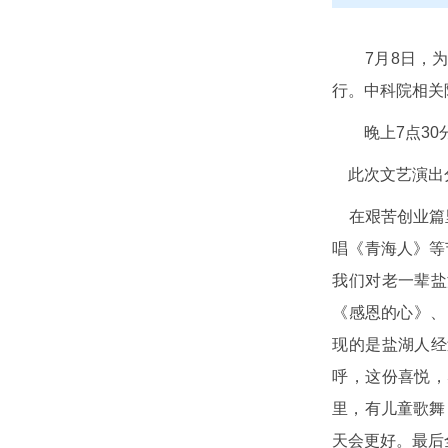
7
月
8
日，
行。中科院相关
晚上
7
点
30
此次文艺演出分
在艰苦创业篇里
唱《青海人》等
我们对老一辈盐
《感恩的心》、
现的是盐湖人经
呼，这份喜悦，
里，有儿童歌舞
天会更好。最后