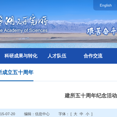
English
科研成果与转化
人才队伍
合作交流
所成立五十周年
建所五十周年纪念活动
5-07-20
编辑：信息中心
字体： [
大
中
小
]