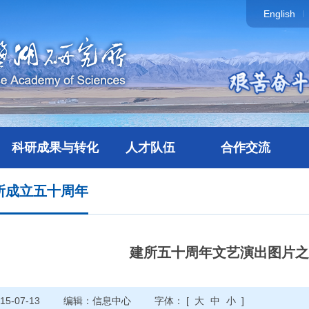
English
科研成果与转化
人才队伍
合作交流
所成立五十周年
建所五十周年文艺演出图片之
5-07-13
编辑：信息中心
字体： [
大
中
小
]