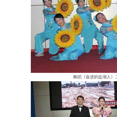
舞蹈《奋进的盐湖人》