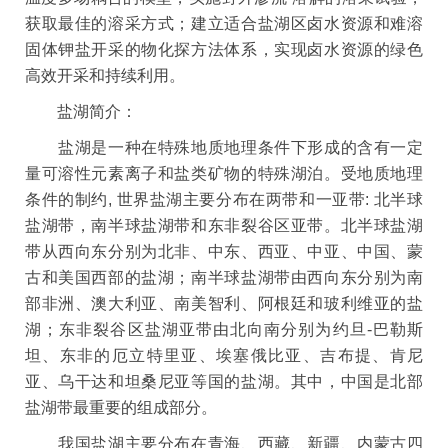
获取最佳的溶采方式；建立适合盐湖区卤水资源和难溶
固体钾盐开采的物化探方法体系，实现卤水资源的绿色
高效开采和持续利用。
盐湖简介：
盐湖是一种在特殊地质地理条件下形成的含有一定
量可溶性元素离子和盐类矿物的特殊湖泊。受地质地理
条件的制约, 世界盐湖主要分布在两带和一亚带: 北半球
盐湖带，南半球盐湖带和东非裂谷区亚带。北半球盐湖
带从西向东分别为北非、中东、西亚、中亚、中国、蒙
古和美国西部的盐湖；南半球盐湖带由西向东分别为南
部非洲、澳大利亚、南美智利、阿根廷和玻利维亚的盐
湖；东非裂谷区盐湖亚带由北向南分别为约旦-巴勒斯
坦、东非的厄立特里亚、埃塞俄比亚、吉布提、肯尼
亚、乌干达和坦桑尼亚等国的盐湖。其中，中国是北部
盐湖带最重要的组成部分。
我国盐湖主要分布在青海、西藏、新疆、内蒙古四