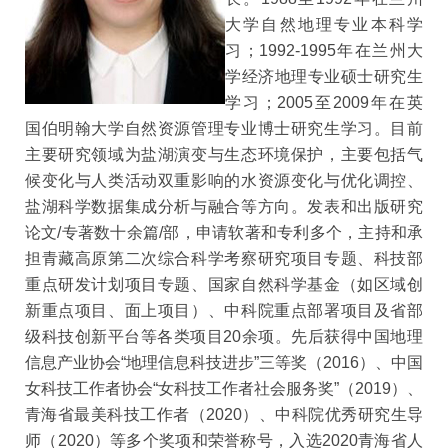
大学自然地理专业本科学
习；
1992-1995
年在兰州大
学经济地理专业硕士研究生
学习；
2005
至
2009
年在英
国伯明翰大学自然资源管理专业博士研究生学习。目前
主要研究领域为盐湖演变与生态环境保护，主要包括气
候变化与人类活动双重影响的水资源变化与优化调控、
盐湖科学数据集成分析与融合等方向。发表和出版研究
论文
/
专著数十余篇
/
部，申请软著和专利多个，主持和承
担青藏高原第二次综合科学考察研究项目专题、科技部
重点研发计划项目专题、国家自然科学基金（如区域创
新重点项目、面上项目）、中科院重点部署项目及省部
级科技创新平台等各类项目
20
余项。先后获得中国地理
信息产业协会“地理信息科技进步”三等奖（
2016
）、
中国
女科技工作者协会“女科技工作者社会服务奖”（
2019
）、
青海省最美科技工作者（
2020
）、中科院优秀研究生导
师（
2020
）等多个奖项和荣誉称号，入选
2020
青海省人