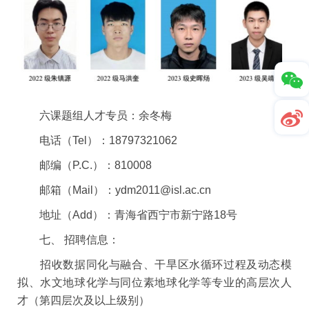
六课题组人才专员：
余冬梅
电话（
Tel
）：
18797321062
邮编（
P.C.
）：
810008
邮箱（
Mail
）：
ydm2011@isl.ac.cn
地址（
Add
）：青海省西宁市新宁路
18
号
七、
招聘信息：
招收数据同化与融合、干旱区水循环过程及动态模
拟、水文地球化学与同位素地球化学等专业的高层次人
才（第四层次及以上级别）