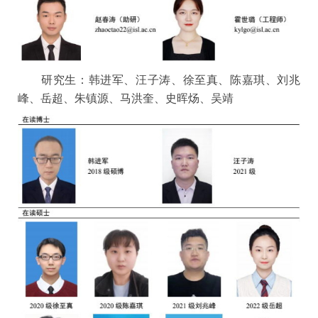
研究生：
韩进军、
汪子涛、
徐至真、陈嘉琪、
刘兆
峰、岳超、朱镇源、马洪奎、史晖炀、吴靖