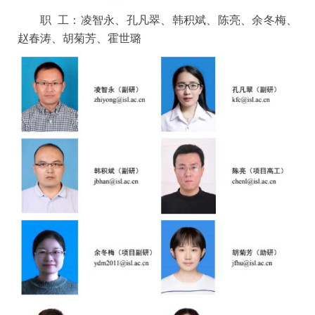
职 工：
凌智永、
孔凡翠、
韩积斌、
陈亮、
余冬梅、
赵春涛、
胡菊芳、霍世璐