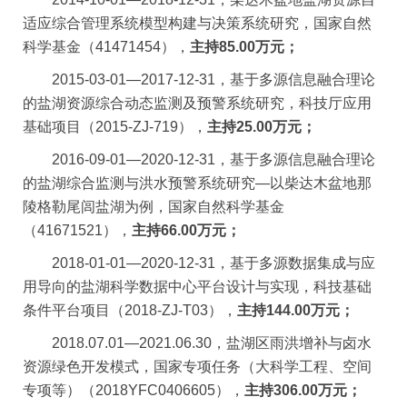
适应综合管理系统模型构建与决策系统研究，国家自然
科学基金（
41471454
），
主持
85.00
万元；
2015-03-01
—
2017-12-31
，基于多源信息融合理论
的盐湖资源综合动态监测及预警系统研究，科技厅应用
基础项目（
2015-ZJ-719
），
主持
25.00
万元；
2016-09-01
—
2020-12-31
，基于多源信息融合理论
的盐湖综合监测与洪水预警系统研究—以柴达木盆地那
陵格勒尾闾盐湖为例，国家自然科学基金
（
41671521
），
主持
66.00
万元；
2018-01-01
—
2020-12-31
，基于多源数据集成与应
用导向的盐湖科学数据中心平台设计与实现，科技基础
条件平台项目（
2018-ZJ-T03
），
主持
144.00
万元；
2018.07.01
—
2021.06.30
，盐湖区雨洪增补与卤水
资源绿色开发模式，国家专项任务（大科学工程、空间
专项等）（
2018YFC0406605
），
主持
306.00
万元；