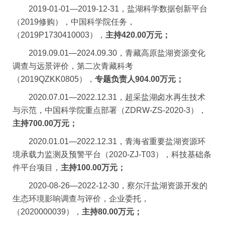
2019-01-01
—
2019-12-31
，盐湖科学数据创新平台
（
2019
修购），中国科学院任务，
（
2019P1730410003
），
主持
420.00
万元；
2019.09.01
—
2024.09.30
，青藏高原盐湖资源变化
调查与远景评价，第二次青藏科考
（
2019QZKK0805
），
专题负责人
904.00
万元；
2020.07.01
—
2022.12.31
，超采盐湖卤水再生技术
与示范，中国科学院重点部署（
ZDRW-ZS-2020-3
），
主持
700.00
万元；
2020.01.01
—
2022.12.31
，青海省重要盐湖资源环
境承载力监测及预警平台（
2020-ZJ-T03
），科技基础条
件平台项目，
主持
100.00
万元；
2020-08-26
—
2022-12-30
，察尔汗盐湖资源开发的
生态环境影响调查与评价，企业委托，
（
2020000039
），
主持
80.00
万元；