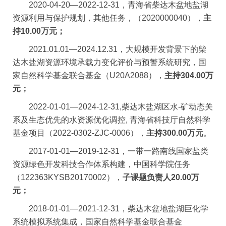
2020-04-20
—
2022-12-31
，青海省柴达木盆地盐湖
资源利用与保护规划，其他任务，（
2020000040
），
主
持
10.00
万元；
2021.01.01
—
2024.12.31
，大规模开发背景下的柴
达木盐湖资源环境承载力变化评价与预警系统研究，国
家自然科学基金联合基金（
U20A2088
），
主持
304.00
万
元；
2022-01-01
—
2024-12-31,
柴达木盐湖区水
-
矿动态关
系及生态优先的水资源优化调控
,
青海省科技厅自然科学
基金项目（
2022-0302-ZJC-0006
），
主持
300.00
万元
。
2017-01-01
—
2019-12-31
，一带一路南线国家盐类
资源绿色开发科技合作体系构建，中国科学院任务
（
122363KYSB20170002
），
子课题负责人
20.00
万
元；
2018-01-01
—
2021-12-31
，柴达木盆地盐湖巨化学
系统模拟系统集成，国家自然科学基金联合基金