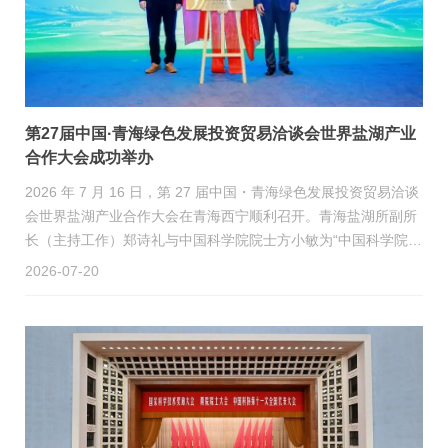
第27届中国·青海绿色发展投资贸易洽谈会世界盐湖产业
合作大会成功举办
2026 年 7 月 16 日，第 27 届中国・青海绿色发展投资贸易洽谈
会世界盐湖产业合作大会在青海西宁顺利召开。青海盐湖所副所
长（主持工作）郑诗礼与中国科学院院士方小敏为“中国科学院青
海盐湖研究所海外钾盐绿色开发创新中心”揭牌
2026-07-20