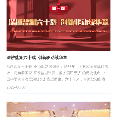
深耕盐湖六十载 创新驱动续华章
深耕盐湖六十载 创新驱动续华章：1965年，为响应国家战略需
求，肩负着国家“开发盐湖资源、服务国民经济”的历史使命，中
国科学院青海盐湖研究所应运而生。六十年来，青海盐湖所赓续
红色基因，一代代盐湖人秉承“艰苦奋斗、无私奉献、团结拼搏、
2025-08-07
开拓创新”的盐湖精神，扎根高原、勇攀高峰。从突破钾盐提取技
术到攻克锂、硼、镁等战略资源高效利用难题；从服务国家战略
任务到支撑新能源产业崛起，青海盐湖所始终与国家发展同频共
振，在祖国西部书写了科技报国的壮丽篇章。