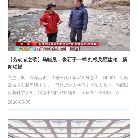
【劳动者之歌】马晓晨：像石子一样 扎根戈壁盐滩丨新
闻联播
戈壁无垠，青春为矿。从老一代科学家舍身忘我，到“90后”马晓
晨如岩石般坚韧扎根，一代代盐湖人将论文写在大地上。他们践
行着科学求实、精益求精的钻研精神，诠释着不畏艰险、以苦为
乐的坚韧品格。这正是“艰苦奋斗、无私奉献、团结拼搏、开拓创
2026-05-05
新”的盐湖精神在年轻一代身上最生动的映照。